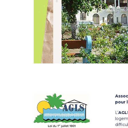
Assoc
pour 
L’
AGL
logeme
difficu